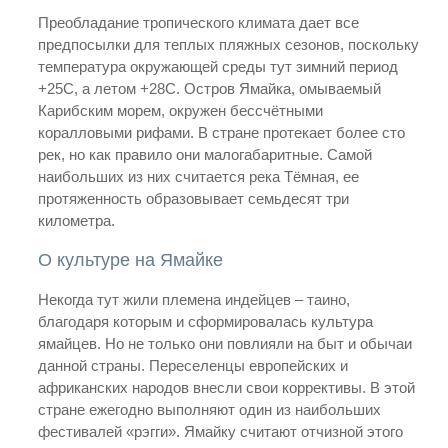
Преобладание тропического климата дает все
предпосылки для теплых пляжных сезонов, поскольку
температура окружающей среды тут зимний период
+25С, а летом +28С. Остров Ямайка, омываемый
Карибским морем, окружен бессчётными
коралловыми рифами. В стране протекает более сто
рек, но как правило они малогабаритные. Самой
наибольших из них считается река Тёмная, ее
протяженность образовывает семьдесят три
километра.
О культуре на Ямайке
Некогда тут жили племена индейцев – таино,
благодаря которым и сформировалась культура
ямайцев. Но не только они повлияли на быт и обычаи
данной страны. Переселенцы европейских и
африканских народов внесли свои коррективы. В этой
стране ежегодно выполняют один из наибольших
фестивалей «рэгги». Ямайку считают отчизной этого