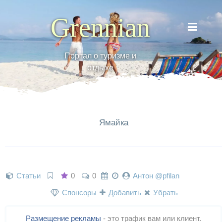
Grennian
Портал о туризме и
отдыхе
Ямайка
Статьи
0
0
Антон @pfilan
Спонсоры
Добавить
Убрать
Размещение рекламы
- это трафик вам или клиент.