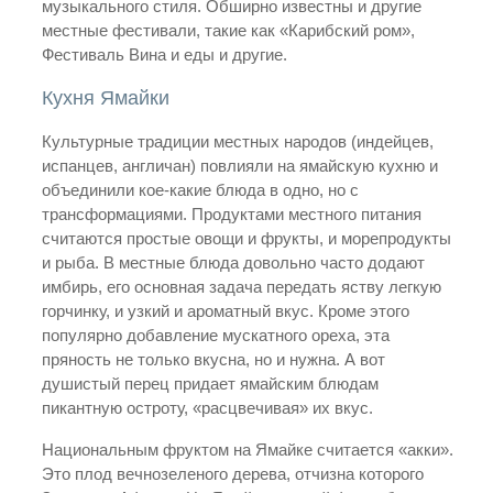
музыкального стиля. Обширно известны и другие
местные фестивали, такие как «Карибский ром»,
Фестиваль Вина и еды и другие.
Кухня Ямайки
Культурные традиции местных народов (индейцев,
испанцев, англичан) повлияли на ямайскую кухню и
объединили кое-какие блюда в одно, но с
трансформациями. Продуктами местного питания
считаются простые овощи и фрукты, и морепродукты
и рыба. В местные блюда довольно часто додают
имбирь, его основная задача передать яству легкую
горчинку, и узкий и ароматный вкус. Кроме этого
популярно добавление мускатного ореха, эта
пряность не только вкусна, но и нужна. А вот
душистый перец придает ямайским блюдам
пикантную остроту, «расцвечивая» их вкус.
Национальным фруктом на Ямайке считается «акки».
Это плод вечнозеленого дерева, отчизна которого