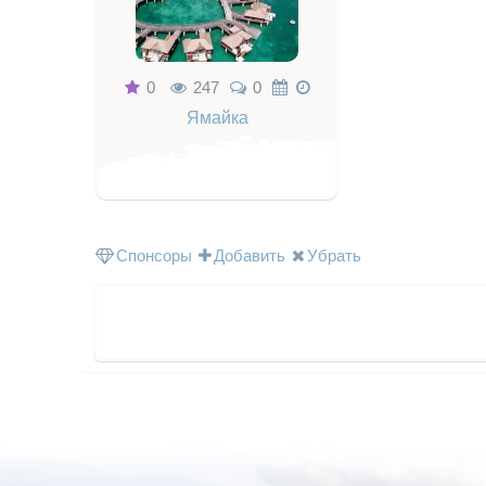
0
247
0
Ямайка
Спонсоры
Добавить
Убрать