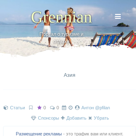
Grennian
Портал о туризме и
отдыхе
Азия
Статьи
0
0
Антон @pfilan
Спонсоры
Добавить
Убрать
Размещение рекламы
- это трафик вам или клиент.