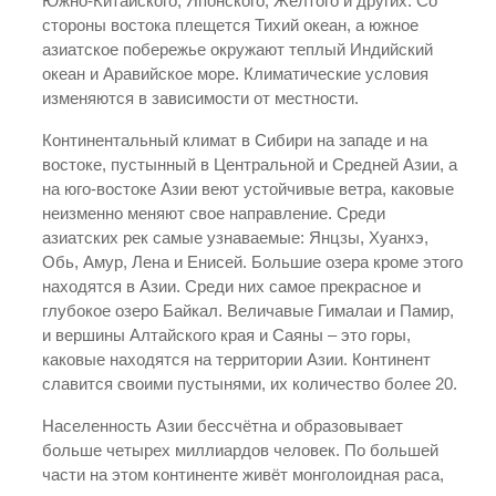
Южно-Китайского, Японского, Желтого и других. Со
стороны востока плещется Тихий океан, а южное
азиатское побережье окружают теплый Индийский
океан и Аравийское море. Климатические условия
изменяются в зависимости от местности.
Континентальный климат в Сибири на западе и на
востоке, пустынный в Центральной и Средней Азии, а
на юго-востоке Азии веют устойчивые ветра, каковые
неизменно меняют свое направление. Среди
азиатских рек самые узнаваемые: Янцзы, Хуанхэ,
Обь, Амур, Лена и Енисей. Большие озера кроме этого
находятся в Азии. Среди них самое прекрасное и
глубокое озеро Байкал. Величавые Гималаи и Памир,
и вершины Алтайского края и Саяны – это горы,
каковые находятся на территории Азии. Континент
славится своими пустынями, их количество более 20.
Населенность Азии бессчётна и образовывает
больше четырех миллиардов человек. По большей
части на этом континенте живёт монголоидная раса,