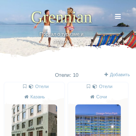
Grennian
Портал о туризме и
отдыхе
Добавить
Отели: 10
Отели
Отели
Казань
Сочи