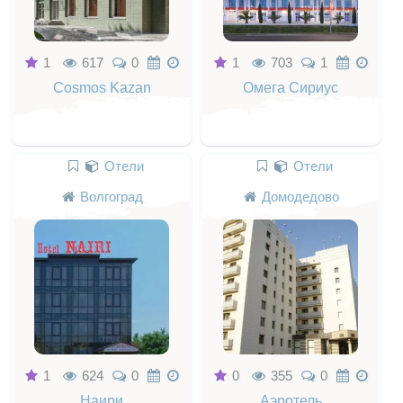
1
617
0
1
703
1
Cosmos Kazan
Омега Сириус
Отели
Отели
Волгоград
Домодедово
1
624
0
0
355
0
Наири
Аэротель