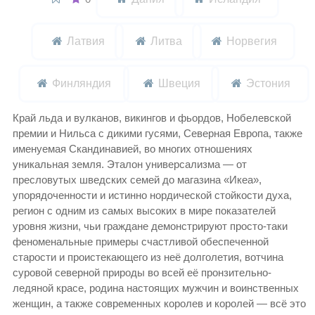
Латвия
Литва
Норвегия
Финляндия
Швеция
Эстония
Край льда и вулканов, викингов и фьордов, Нобелевской
премии и Нильса с дикими гусями, Северная Европа, также
именуемая Скандинавией, во многих отношениях
уникальная земля. Эталон универсализма — от
пресловутых шведских семей до магазина «Икеа»,
упорядоченности и истинно нордической стойкости духа,
регион с одним из самых высоких в мире показателей
уровня жизни, чьи граждане демонстрируют просто-таки
феноменальные примеры счастливой обеспеченной
старости и проистекающего из неё долголетия, вотчина
суровой северной природы во всей её пронзительно-
ледяной красе, родина настоящих мужчин и воинственных
женщин, а также современных королев и королей — всё это