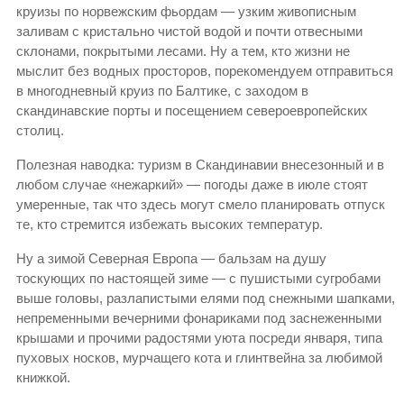
круизы по норвежским фьордам — узким живописным
заливам с кристально чистой водой и почти отвесными
склонами, покрытыми лесами. Ну а тем, кто жизни не
мыслит без водных просторов, порекомендуем отправиться
в многодневный круиз по Балтике, с заходом в
скандинавские порты и посещением североевропейских
столиц.
Полезная наводка: туризм в Скандинавии внесезонный и в
любом случае «нежаркий» — погоды даже в июле стоят
умеренные, так что здесь могут смело планировать отпуск
те, кто стремится избежать высоких температур.
Ну а зимой Северная Европа — бальзам на душу
тоскующих по настоящей зиме — с пушистыми сугробами
выше головы, разлапистыми елями под снежными шапками,
непременными вечерними фонариками под заснеженными
крышами и прочими радостями уюта посреди января, типа
пуховых носков, мурчащего кота и глинтвейна за любимой
книжкой.