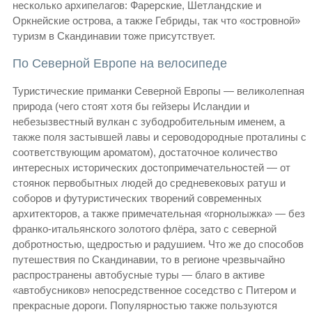
несколько архипелагов: Фарерские, Шетландские и
Оркнейские острова, а также Гебриды, так что «островной»
туризм в Скандинавии тоже присутствует.
По Северной Европе на велосипеде
Туристические приманки Северной Европы — великолепная
природа (чего стоят хотя бы гейзеры Исландии и
небезызвестный вулкан с зубодробительным именем, а
также поля застывшей лавы и сероводородные проталины с
соответствующим ароматом), достаточное количество
интересных исторических достопримечательностей — от
стоянок первобытных людей до средневековых ратуш и
соборов и футуристических творений современных
архитекторов, а также примечательная «горнолыжка» — без
франко-итальянского золотого флёра, зато с северной
добротностью, щедростью и радушием. Что же до способов
путешествия по Скандинавии, то в регионе чрезвычайно
распространены автобусные туры — благо в активе
«автобусников» непосредственное соседство с Питером и
прекрасные дороги. Популярностью также пользуются