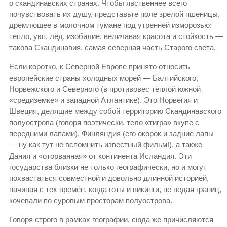
о скандинавских странах. Чтобы явственнее всего
почувствовать их душу, представьте поле зрелой пшеницы,
дремлющее в молочном тумане под утренней изморозью:
тепло, уют, лёд, изобилие, величавая красота и стойкость —
такова Скандинавия, самая северная часть Старого света.
Если коротко, к Северной Европе принято относить
европейские страны холодных морей — Балтийского,
Норвежского и Северного (в противовес тёплой южной
«средиземке» и западной Атлантике). Это Норвегия и
Швеция, делящие между собой территорию Скандинавского
полуострова (говоря поэтически, тело «тигра» вкупе с
передними лапами), Финляндия (его окорок и задние лапы
— ну как тут не вспомнить известный фильм!), а также
Дания и «оторванная» от континента Исландия. Эти
государства близки не только географически, но и могут
похвастаться совместной и довольно длинной историей,
начиная с тех времён, когда готы и викинги, не ведая границ,
кочевали по суровым просторам полуострова.
Говоря строго в рамках географии, сюда же причисляются