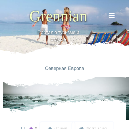
Grennian
Портал о туризме и
отдыхе
Северная Европа
0
Дания
Исландия