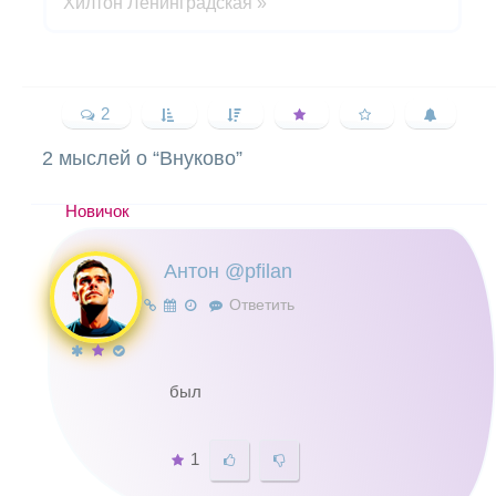
Хилтон Ленинградская
»
2
2 мыслей о “
Внуково
”
Новичок
Антон @pfilan
Ответить
был
1