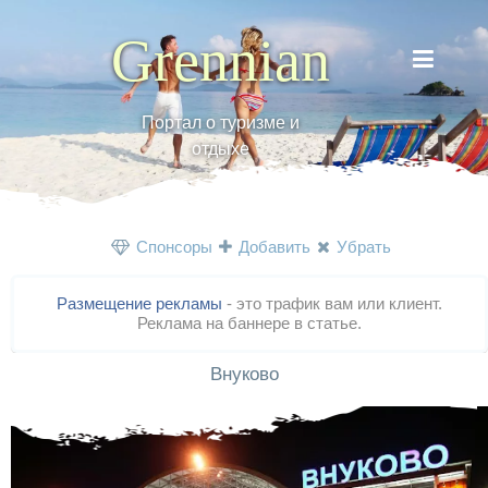
Grennian
Портал о туризме и
отдыхе
Спонсоры
Добавить
Убрать
Размещение рекламы
- это трафик вам или клиент.
Реклама на баннере в статье.
Внуково