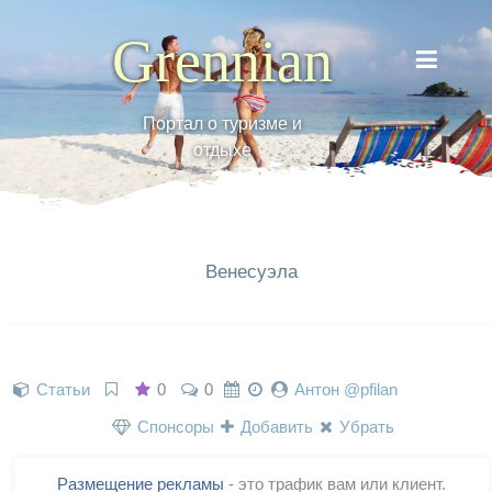
Grennian
Портал о туризме и
отдыхе
Венесуэла
Статьи
0
0
Антон @pfilan
Спонсоры
Добавить
Убрать
Размещение рекламы
- это трафик вам или клиент.