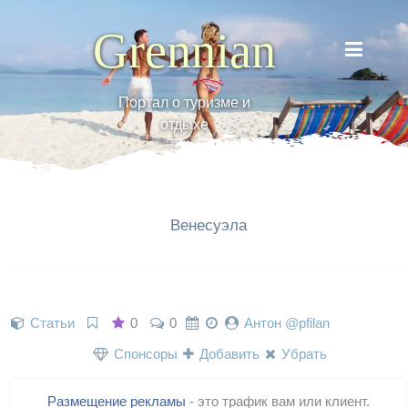
Grennian
Портал о туризме и
отдыхе
Венесуэла
Статьи
0
0
Антон @pfilan
Спонсоры
Добавить
Убрать
Размещение рекламы
- это трафик вам или клиент.