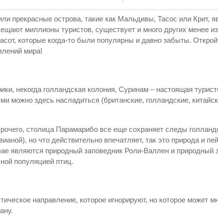
 или прекрасные острова, такие как Мальдивы, Тасос или Крит, 
ещают миллионы туристов, существует и много других менее и
расот, которые когда-то были популярны и давно забыты. Открой
влений мира!
ки, некогда голландская колония, Суринам – настоящая турист
ми можно здесь насладиться (британские, голландские, китайск
рочего, столица Парамарибо все еще сохраняет следы голланд
ианой), но что действительно впечатляет, так это природа и пе
чае являются природный заповедник Роли-Валлен и природный 
зной популяцией птиц.
стическое направление, которое игнорируют, но которое может 
ану.