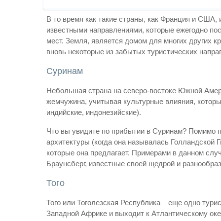
В то время как такие страны, как Франция и США,
известными направлениями, которые ежегодно пос
мест. Земля, является домом для многих других к
вновь некоторые из забытых туристических напра
Суринам
Небольшая страна на северо-востоке Южной Амери
жемчужина, учитывая культурные влияния, которы
индийские, индонезийские).
Что вы увидите по прибытии в Суринам? Помимо п
архитектуры (когда она называлась Голландской Гв
которые она предлагает. Примерами в данном слу
Браунсберг, известные своей щедрой и разнообра
Того
Того или Тоголезская Республика – еще одно тури
Западной Африке и выходит к Атлантическому оке