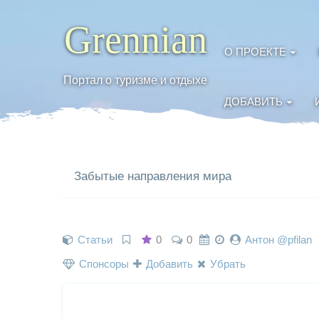
Grennian
О ПРОЕКТЕ
Портал о туризме и отдыхе
ДОБАВИТЬ
Забытые направления мира
Статьи
0
0
Антон @pfilan
Спонсоры
Добавить
Убрать