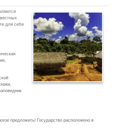
являются
звестных
те для себя
ическая
ие,
ской
йзажи,
заповедник
многое предложить! Государство расположено в