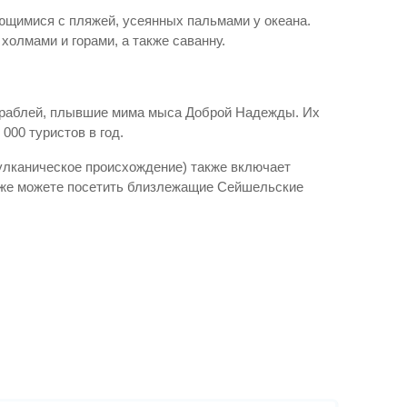
ющимися с пляжей, усеянных пальмами у океана.
олмами и горами, а также саванну.
 кораблей, плывшие мима мыса Доброй Надежды. Их
000 туристов в год.
улканическое происхождение) также включает
акже можете посетить близлежащие Сейшельские