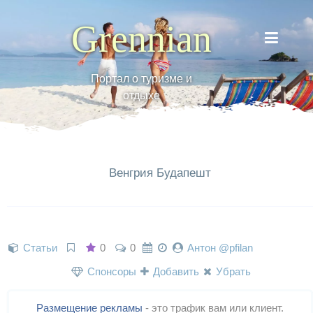
Grennian
Портал о туризме и
отдыхе
Венгрия Будапешт
Статьи
0
0
Антон @pfilan
Спонсоры
Добавить
Убрать
Размещение рекламы
- это трафик вам или клиент.