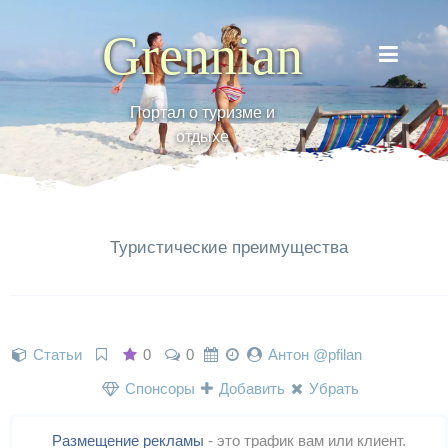
Grennian
Портал о туризме и
отдыхе
Туристические преимущества
Статьи
0
0
Антон @pfilan
Спонсоры
Добавить
Убрать
Размещение рекламы
- это трафик вам или клиент.