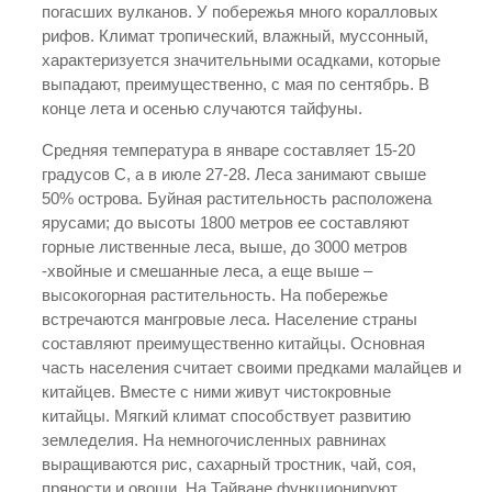
погасших вулканов. У побережья много коралловых
рифов. Климат тропический, влажный, муссонный,
характеризуется значительными осадками, которые
выпадают, преимущественно, с мая по сентябрь. В
конце лета и осенью случаются тайфуны.
Средняя температура в январе составляет 15-20
градусов С, а в июле 27-28. Леса занимают свыше
50% острова. Буйная растительность расположена
ярусами; до высоты 1800 метров ее составляют
горные лиственные леса, выше, до 3000 метров
-хвойные и смешанные леса, а еще выше –
высокогорная растительность. На побережье
встречаются мангровые леса. Население страны
составляют преимущественно китайцы. Основная
часть населения считает своими предками малайцев и
китайцев. Вместе с ними живут чистокровные
китайцы. Мягкий климат способствует развитию
земледелия. На немногочисленных равнинах
выращиваются рис, сахарный тростник, чай, соя,
пряности и овощи. На Тайване функционируют