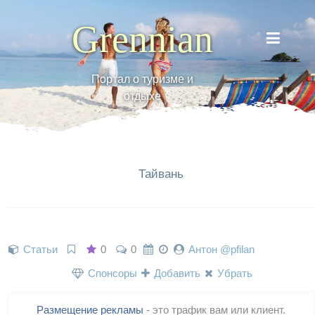
Grennian
Портал о туризме и
отдыхе
Тайвань
Статьи
0
0
Антон @pfilan
Спонсоры
Добавить
Убрать
Размещение рекламы
- это трафик вам или клиент.