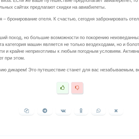
 виза. Если же ваше путешествие предполагает авиаперелет, то
альных сайтах предлагают скидки на авиабилеты.
 – бронирование отеля. К счастью, сегодня забронировать оте
еший поход, но большие возможности по покорению неизведанны
а категория машин является не только вездеходами, но и болот
ти и крайне неприхотливы к любым погодным условиям. Активн
ег при этом.
вию дикарем! Это путешествие станет для вас незабываемым, ве