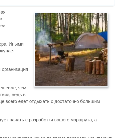
вая
в
ней
тора. Иными
окупает
я организация
дешевле, чем
твие, ведь в
ще всего едет отдыхать с достаточно большим
ует начать с разработки вашего маршрута, а