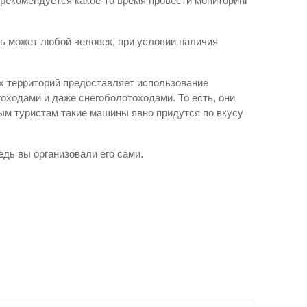
 рекомендуется какое-то время провести мониторинг
ль может любой человек, при условии наличия
х территорий предоставляет использование
оходами и даже снегоболотоходами. То есть, они
ым туристам такие машины явно придутся по вкусу
дь вы организовали его сами.