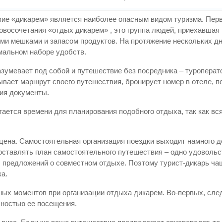
твие «дикарем» является наиболее опасным видом туризма. Пер
овосочетания «отдых дикарем» , это группа людей, приехавшая 
ыми мешками и запасом продуктов. На протяжение нескольких д
мальном наборе удобств.
азумевает под собой и путешествие без посредника – туропера
тывает маршрут своего путешествия, бронирует номер в отеле, п
ия документы.
тается времени для планирования подобного отдыха, так как вс
цена. Самостоятельная организация поездки выходит намного 
составлять план самостоятельного путешествия – одно удовольс
, предложений о совместном отдыхе. Поэтому турист-дикарь ча
а.
ных моментов при организации отдыха дикарем. Во-первых, след
ьностью ее посещения.