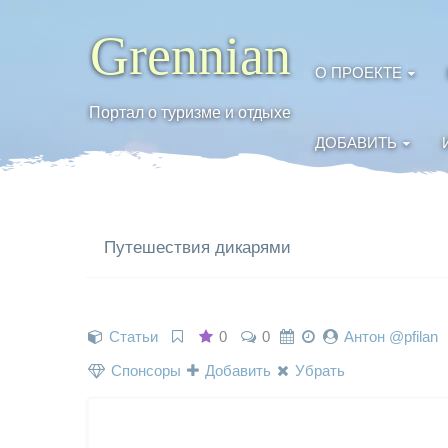
Grennian
О ПРОЕКТЕ
Портал о туризме и отдыхе
ДОБАВИТЬ
Путешествия дикарями
Статьи
0
0
Антон @pfilan
Спонсоры
Добавить
Убрать