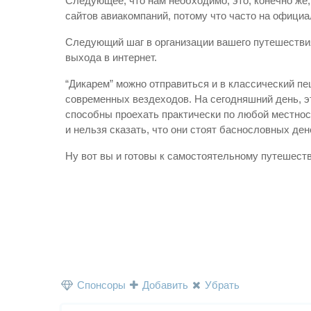
Следующее, что нам необходимо, это, конечно же,
сайтов авиакомпаний, потому что часто на офици
Следующий шаг в организации вашего путешествия
выхода в интернет.
“Дикарем” можно отправиться и в классический п
современных вездеходов. На сегодняшний день, эт
способны проехать практически по любой местнос
и нельзя сказать, что они стоят баснословных ден
Ну вот вы и готовы к самостоятельному путешест
Спонсоры
Добавить
Убрать