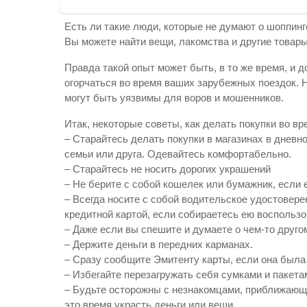
Есть ли такие люди, которые не думают о шоппинг
Вы можете найти вещи, лакомства и другие товары
Правда такой опыт может быть, в то же время, и 
огорчаться во время ваших зарубежных поездок. 
могут быть уязвимы для воров и мошенников.
Итак, некоторые советы, как делать покупки во в
– Старайтесь делать покупки в магазинах в дневн
семьи или друга. Одевайтесь комфортабельно.
– Старайтесь не носить дорогих украшений
– Не берите с собой кошелек или бумажник, если 
– Всегда носите с собой водительское удостовер
кредитной картой, если собираетесь ею воспользо
– Даже если вы спешите и думаете о чем-то другом
– Держите деньги в передних карманах.
– Сразу сообщите Эмитенту карты, если она была 
– Избегайте перезагружать себя сумками и пакета
– Будьте осторожны с незнакомцами, приближающи
это время украсть деньги или вещи.