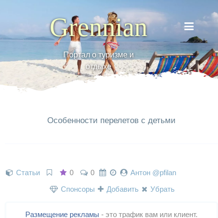
Grennian
Портал о туризме и
отдыхе
Особенности перелетов с детьми
Статьи
0
0
Антон @pfilan
Спонсоры
Добавить
Убрать
Размещение рекламы
- это трафик вам или клиент.