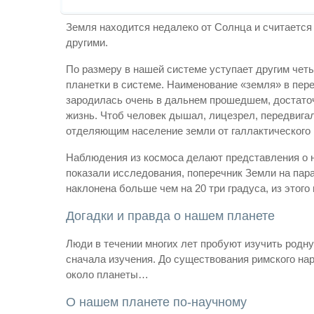
Земля находится недалеко от Солнца и считается 
другими.
По размеру в нашей системе уступает другим четы
планетки в системе. Наименование «земля» в пере
зародилась очень в дальнем прошедшем, достаточ
жизнь. Чтоб человек дышал, лицезрел, передвиг
отделяющим население земли от галлактического 
Наблюдения из космоса делают представления о на
показали исследования, поперечник Земли на пар
наклонена больше чем на 20 три градуса, из этого
Догадки и правда о нашем планете
Люди в течении многих лет пробуют изучить родн
сначала изучения. До существования римского нар
около планеты…
О нашем планете по-научному