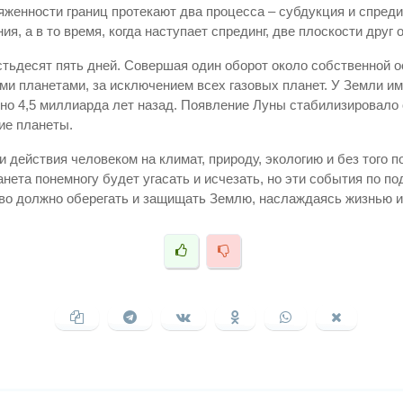
женности границ протекают два процесса – субдукция и спреди
, а в то время, когда наступает спрединг, две плоскости друг о
тьдесят пять дней. Совершая один оборот около собственной ос
и планетами, за исключением всех газовых планет. У Земли и
но 4,5 миллиарда лет назад. Появление Луны стабилизировало о
ие планеты.
действия человеком на климат, природу, экологию и без того п
нета понемногу будет угасать и исчезать, но эти события по 
тво должно оберегать и защищать Землю, наслаждаясь жизнью и 