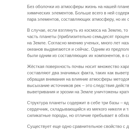
Без оболочки из атмосферы жизнь на нашей плане
химических элементов. Больше всего в ней содерж
пара элементов, составляющих атмосферу, но их 
В случае, если взглянуть из космоса на Землю, т
часть планеты (приблизительно семьдесят процен
на Земле. Согласно мнению ученых, много лет на
океанов выдвигаются и сейчас. Одним из предпо
были одним из составляющих их компонентов, в сл
Жёсткая поверхность почвы носит множество хара
составляют два значимых факта, таких как вывет
обращая внимания на влияние атмосферы методом 
высыхание источников рек – это следствия дейст
выветривания и эрозии на Земле уничтожены крат
Структура планеты содержит в себе три базы – яд
сердечник, складывающийся из мягкого никеля и т
силикатные породы, но отличие пребывает в обхв
Существует еще одно сравнительное свойство с д