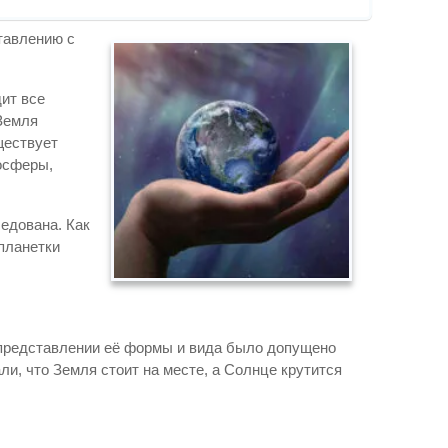
ставлению с
дит все
 Земля
ществует
осферы,
ледована. Как
планетки
о представлении её формы и вида было допущено
ли, что Земля стоит на месте, а Солнце крутится