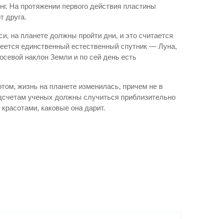
нг. На протяжении первого действия пластины
т друга.
и, на планете должны пройти дни, и это считается
меется единственный естественный спутник — Луна,
севой наклон Земли и по сей день есть
отом, жизнь на планете изменилась, причем не в
подсчетам ученых должны случиться приблизительно
красотами, каковые она дарит.