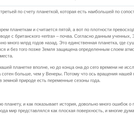
третьей по счету планеткой, которая есть наибольшей по сопо
рем планеткам и считается пятой, а вот по плотности превосхо
воде с британского «ertra» – почва. Согласно данным ученных,
но много млрд годов назад. Это единственная планетка, где су
ался и без того позже Земля защищена определенным слоем атм
места.
шей планетке вполне, но до конца она до сего времени не исс
а сотен больше, чем у Венеры. Потому что ось вращения нашей 
 в земной природе есть переменные сезоны года.
ую планету, и как показывает история, довольно много ошибок 
ода мир представлялся как плоская поверхность, и многие дума