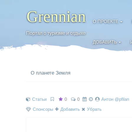
Grennian
О ПРОЕКТЕ
Портал о туризме и отдыхе
ДОБАВИТЬ
О планете Земля
Статьи
0
0
Антон @pfilan
Спонсоры
Добавить
Убрать