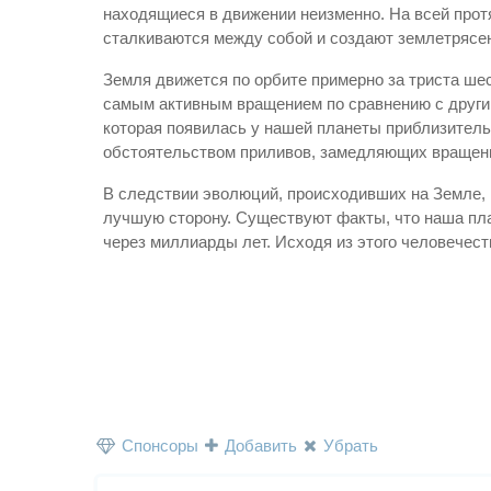
находящиеся в движении неизменно. На всей протя
сталкиваются между собой и создают землетрясения
Земля движется по орбите примерно за триста шес
самым активным вращением по сравнению с другим
которая появилась у нашей планеты приблизитель
обстоятельством приливов, замедляющих вращен
В следствии эволюций, происходивших на Земле, и 
лучшую сторону. Существуют факты, что наша пла
через миллиарды лет. Исходя из этого человечес
Спонсоры
Добавить
Убрать