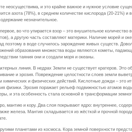
те неосуществима, и это крайне важное и нужное условие суще
ится азота (78%), в среднем количестве кислорода (20-21%) и 
содержание незначительное.
о первое, во что упирается взор – это внушительное количество
тов), а другую часть составляют материки. Наличие морей и ок
зад поэтому в воде случилось зарождение живых существ. Довол
ложений образования множества воды являются кометы, падающ
едствии таяния они и создали моря и океаны.
ктерных линия. В недрах Земли не существует кратеров. Это об
ривание и эрозия. Повреждение целостности слоев земли вывет
химических и физических действий. Кислотные дожди – это ито
вия физики. Эрозия поражает рельеф подвижностью атомов воды,
еры, и эта особенность стала основной в трансформации земно
ро, мантию и кору. Два слоя покрывают ядро: внутреннее, соде
акже железа. Мантия складывается из жёсткой и прочной породы
ате.
ругими планетами из космоса. Кора земной поверхности предст