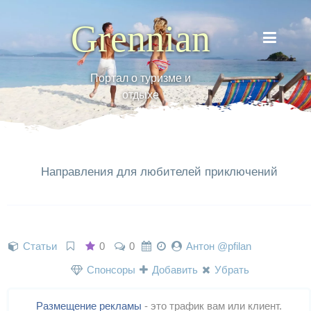
Grennian
Портал о туризме и
отдыхе
Направления для любителей приключений
Статьи
0
0
Антон @pfilan
Спонсоры
Добавить
Убрать
Размещение рекламы
- это трафик вам или клиент.