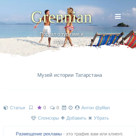
Grennian
Портал о туризме и
отдыхе
Музей истории Татарстана
Статьи
0
0
Антон @pfilan
Спонсоры
Добавить
Убрать
Размещение рекламы
- это трафик вам или клиент.