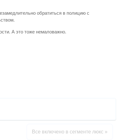
незамедлительно обратиться в полицию с
ьством.
ости. А это тоже немаловажно.
Все включено в сегменте люкс
»