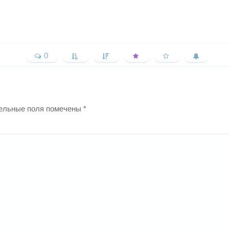
0
ельные поля помечены
*