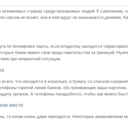
 в незнакомых странах среди незнакомых людей. К сожалению, ч
и совсем исчезает, или в нем вдруг не оказывается денежек. Ка
уга по блокировке карты, если владелец находится территориал
екоторые банки имеют свои представительства за границей. Нужн
твия при неприятной ситуации.
ка
всего, что находится в кошельке, и бумагу со списком сохранит
елефоны горячей линии банков, обслуживающих ваши карточки.
задачу органов. А телефоны понадобятся, чтобы как можно быст
ном месте
, то копии очень даже пригодятся. Некоторые авиакомпании мог