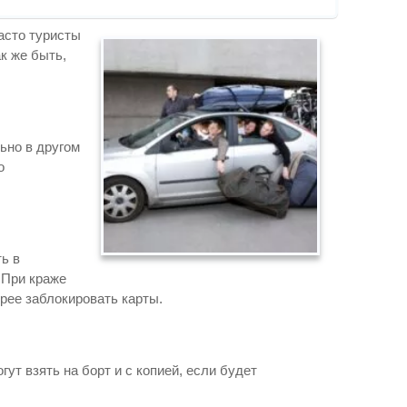
асто туристы
к же быть,
ьно в другом
о
ь в
 При краже
рее заблокировать карты.
ут взять на борт и с копией, если будет