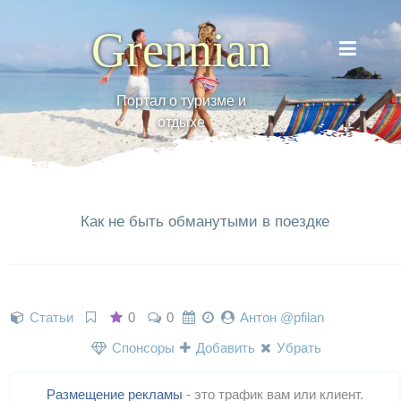
Grennian
Портал о туризме и
отдыхе
Как не быть обманутыми в поездке
Статьи
0
0
Антон @pfilan
Спонсоры
Добавить
Убрать
Размещение рекламы
- это трафик вам или клиент.