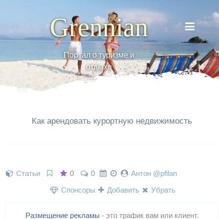
Grennian
Портал о туризме и
отдыхе
Как арендовать курортную недвижимость
Статьи
0
0
Антон @pfilan
Спонсоры
Добавить
Убрать
Размещение рекламы
- это трафик вам или клиент.