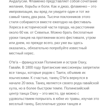
Андалусии. Фламенко представляет собой сочетание
желания, борьбы и боли. Как и джаз, фламенко – это
импровизация, вы вряд ли увидите один и тот же
самый танец два раза. Тысячи поклонников этого
стиля собираются вместе ежегодно на фестиваль
Хереса в исторической части города, на расстоянии
около 60 км. от Севильи. Можно брать бесплатные
уроки танцев на протяжении всего фестиваля, утром
или днем, но прежде всего, раз уже вы здесь
оказались, обязательно попробуйте известный
местный херес.
O’te’a – французская Полинезия и остров Оаху,
Гавайи. В 1800 году британские миссионеры запретили
все танцы, которые родом с Таити, объявив их
языческими. К счастью, танец O’te’a вернулся в
начале 20 века. Танец является своего рода гавайской
хула, но в более быстром темпе. Полинезийский
центр танца Оаху – это место, где можно с
удовольствием попрыгать в юбке из травы, изучая это
веселый танец. Бесплатные уроки танцев и