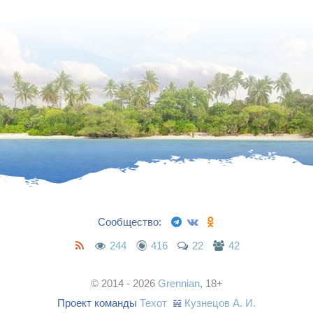
Сообщество:
244
416
22
42
© 2014 - 2026
Grennian
, 18+
Проект команды
Техот
𝌴
Кузнецов А. И.