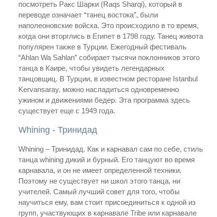
посмотреть Ракс Шарки (Raqs Sharqi), который в
переводе означает “танец востока”, были
наполеоновские войска. Это происходило в то время,
когда они вторглись в Египет в 1798 году. Танец живота
популярен также в Турции. Ежегодный фестиваль
“Ahlan Wa Sahlan” собирает тысячи поклонников этого
танца в Каире, чтобы увидеть легендарных
танцовщиц. В Турции, в известном ресторане Istanbul
Kervansaray, можно насладиться одновременно
ужином и движениями бедер. Эта программа здесь
существует еще с 1949 года.
Whining - Тринидад
Whining – Тринидад. Как и карнавал сам по себе, стиль
танца whining дикий и бурный. Его танцуют во время
карнавала, и он не имеет определенной техники.
Поэтому не существует ни школ этого танца, ни
учителей. Самый лучший совет для того, чтобы
научиться ему, вам стоит присоединиться к одной из
групп, участвующих в карнавале Tribe или карнавале