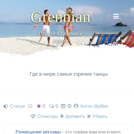
Grennian
Портал о туризме и
отдыхе
Где в мире самые горячие танцы
Статьи
0
0
Антон @pfilan
Спонсоры
Добавить
Убрать
Размещение рекламы
- это трафик вам или клиент.