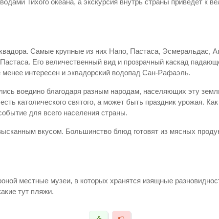
 водами Тихого океана, а экскурсия внутрь страны приведет к 
Эквадора. Самые крупные из них Напо, Пастаса, Эсмеральдас, А
 Пастаса. Его величественный вид и прозрачный каскад падающе
 менее интересен и эквадорский водопад Сан-Рафаэль.
лись воедино благодаря разным народам, населяющих эту земл
есть католического святого, а может быть праздник урожая. Ка
событие для всего населения страны.
зысканным вкусом. Большинство блюд готовят из мясных проду
оной местные музеи, в которых хранятся изящные разновидности
акие тут пляжи.