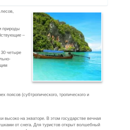
 лесов,
и природы
ействующие –
 30 четыре
льно-
бщим
х поясов (субтропического, тропического и
 высоко на экваторе. В этом государстве вечная
ушками от снега. Для туристов открыт волшебный