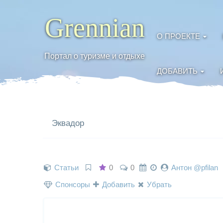
Grennian
О ПРОЕКТЕ
Портал о туризме и отдыхе
ДОБАВИТЬ
Эквадор
Статьи
0
0
Антон @pfilan
Спонсоры
Добавить
Убрать