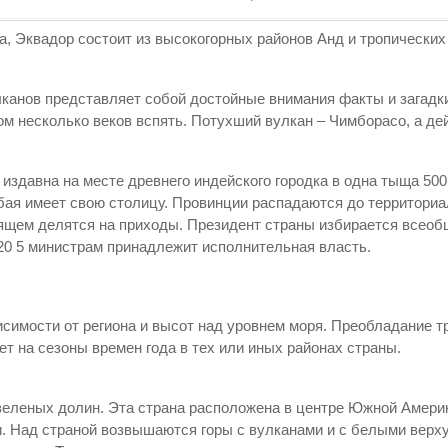
а, Эквадор состоит из высокогорных районов Анд и тропических
лканов представляет собой достойные внимания факты и загадк
том несколько веков вспять. Потухший вулкан – Чимборасо, а д
 издавна на месте древнего индейского городка в одна тыща 500
юбая имеет свою столицу. Провинции распадаются до территориа
оящем делятся на приходы. Президент страны избирается всео
 20 5 министрам принадлежит исполнительная власть.
имости от региона и высот над уровнем моря. Преобладание тре
ет на сезоны времен года в тех или иных районах страны.
еленых долин. Эта страна расположена в центре Южной Америки
. Над страной возвышаются горы с вулканами и с белыми верх