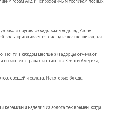
великим горам Анд и непроходимым тропикам лесных
гуарико и другие. Эквадорский водопад Агоян
й воды притягивает взгляд путешественников, как
ю. Почти в каждом месяце эквадорцы отмечают
к и во многих странах континента Южной Америки,
ктов, овощей и салата. Некоторые блюда
 керамики и изделия из золота тех времен, когда