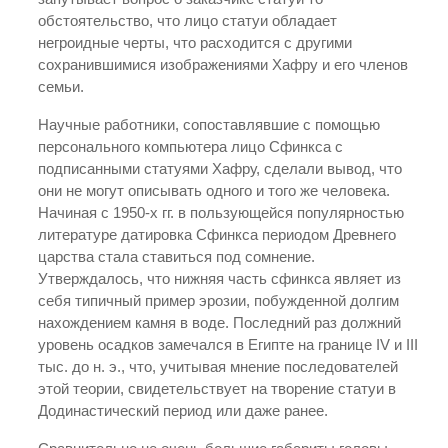
обстоятельство, что лицо статуи обладает
негроидные черты, что расходится с другими
сохранившимися изображениями Хафру и его членов
семьи.
Научные работники, сопоставлявшие с помощью
персонального компьютера лицо Сфинкса с
подписанными статуями Хафру, сделали вывод, что
они не могут описывать одного и того же человека.
Начиная с 1950-х гг. в пользующейся популярностью
литературе датировка Сфинкса периодом Древнего
царства стала ставиться под сомнение.
Утверждалось, что нижняя часть сфинкса являет из
себя типичный пример эрозии, побужденной долгим
нахождением камня в воде. Последний раз должний
уровень осадков замечался в Египте на границе IV и III
тыс. до н. э., что, учитывая мнение последователей
этой теории, свидетельствует на творение статуи в
Додинастический период или даже ранее.