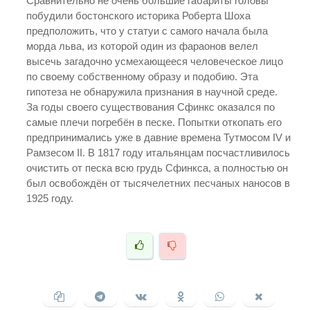
Сравнительно не очень большие габариты головы
побудили бостонского историка Роберта Шоха
предположить, что у статуи с самого начала была
морда льва, из которой один из фараонов велел
высечь загадочно усмехающееся человеческое лицо
по своему собственному образу и подобию. Эта
гипотеза не обнаружила признания в научной среде.
За годы своего существования Сфинкс оказался по
самые плечи погребён в песке. Попытки откопать его
предпринимались уже в давние времена Тутмосом IV и
Рамзесом II. В 1817 году итальянцам посчастливилось
очистить от песка всю грудь Сфинкса, а полностью он
был освобождён от тысячелетних песчаных наносов в
1925 году.