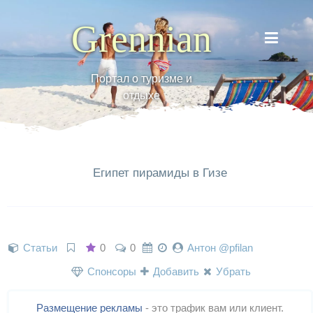
Grennian
Портал о туризме и
отдыхе
Египет пирамиды в Гизе
Статьи
0
0
Антон @pfilan
Спонсоры
Добавить
Убрать
Размещение рекламы
- это трафик вам или клиент.