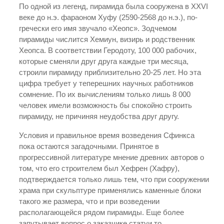
По одной из легенд, пирамида была сооружена в XXVI
веке до н.э. фараоном Хуфу (2590-2568 до н.э.), по-
гречески его имя звучало «Хеопс». Зодчемом
пирамиды числится Хемиун, визирь и родственник
Хеопса. В соответствии Геродоту, 100 000 рабочих,
которые сменяли друг друга каждые три месяца,
строили пирамиду приблизительно 20-25 лет. Но эта
цифра требует у теперешних научных работников
сомнение. По их вычислениям только лишь 8 000
человек имели возможность бы спокойно строить
пирамиду, не причиняя неудобства друг другу.
Условия и правильное время возведения Сфинкса
пока остаются загадочными. Принятое в
прогрессивной литературе мнение древних авторов о
том, что его строителем был Хефрен (Хафру),
подтверждается только лишь тем, что при сооружении
храма при скульптуре применялись каменные блоки
такого же размера, что и при возведении
располагающейся рядом пирамиды. Еще более
запутывает вопрос о заказчике статуи то