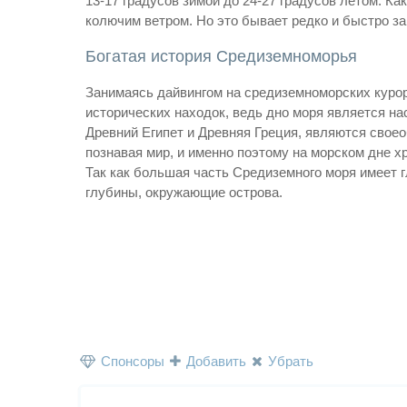
13-17 градусов зимой до 24-27 градусов летом. К
колючим ветром. Но это бывает редко и быстро за
Богатая история Средиземноморья
Занимаясь дайвингом на средиземноморских курор
исторических находок, ведь дно моря является н
Древний Египет и Древняя Греция, являются сво
познавая мир, и именно поэтому на морском дне хр
Так как большая часть Средиземного моря имеет 
глубины, окружающие острова.
Спонсоры
Добавить
Убрать