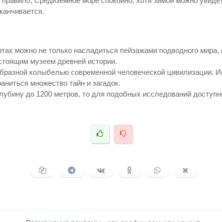
ак правило, Средиземное море спокойно, хотя зимой можно увид
канчивается.
тах можно не только насладиться пейзажами подводного мира, н
астоящим музеем древней истории.
еобразной колыбелью современной человеческой цивилизации. 
аниться множество тайн и загадок.
глубину до 1200 метров, то для подобных исследований доступ