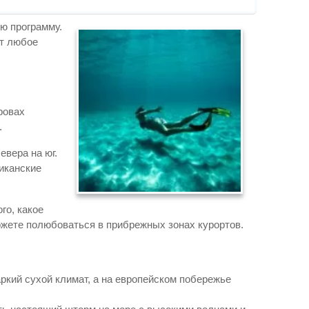
ою программу.
ит любое
ровах
.
евера на юг.
иканские
го, какое
можете полюбоваться в прибрежных зонах курортов.
ркий сухой климат, а на европейском побережье