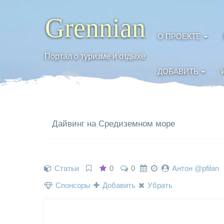
Grennian
О ПРОЕКТЕ
Портал о туризме и отдыхе
ДОБАВИТЬ
Дайвинг на Средиземном море
Статьи
0
0
Антон @pfilan
Спонсоры
Добавить
Убрать