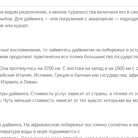
 видом развлечения, и многие турагентства включили его в св
 выбор. Для дайвинга — или погружения с аквалангом — подход
е или курорт.
ные воспоминания, то займитесь дайвингом на побережье и ост
 вам продолжат практически все пляжи большинства государств
а протянулось на 3700 км. С востока на запад и на 1500 км с с
ейские Италия, Испания, Греция и балканские государства; афр
 Израиль и Ливан.
ры дайвинга. Стоимость услуг зависит от страны, а точнее от то
. Чуть меньше стоимость зависит от тех красот, которыми вы 
 дайвинга. На африканском побережье постоянно солнечно и жа
мпература воды в море поднимается с