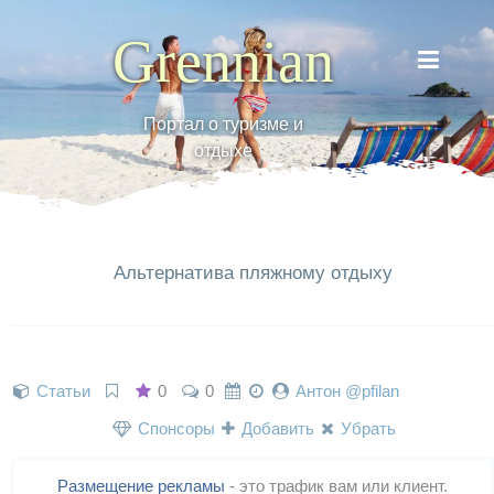
Grennian
Портал о туризме и
отдыхе
Альтернатива пляжному отдыху
Статьи
0
0
Антон @pfilan
Спонсоры
Добавить
Убрать
Размещение рекламы
- это трафик вам или клиент.