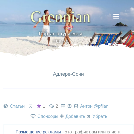
Grennian
Портал о туризме и
отдыхе
Адлере-Сочи
Статьи
1
2
Антон @pfilan
Спонсоры
Добавить
Убрать
Размещение рекламы
- это трафик вам или клиент.