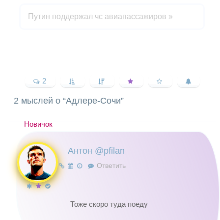
Путин поддержал чс авиапассажиров
»
2
2 мыслей о “
Адлере-Сочи
”
Новичок
Антон @pfilan
Ответить
Тоже скоро туда поеду