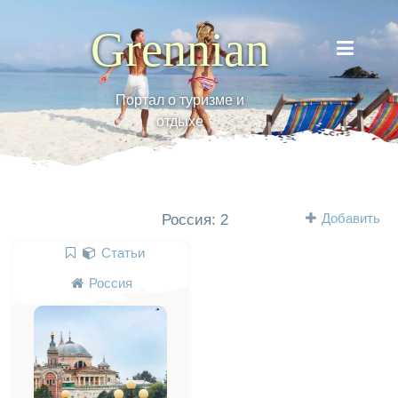
Grennian
Портал о туризме и
отдыхе
Добавить
Россия: 2
Статьи
Россия