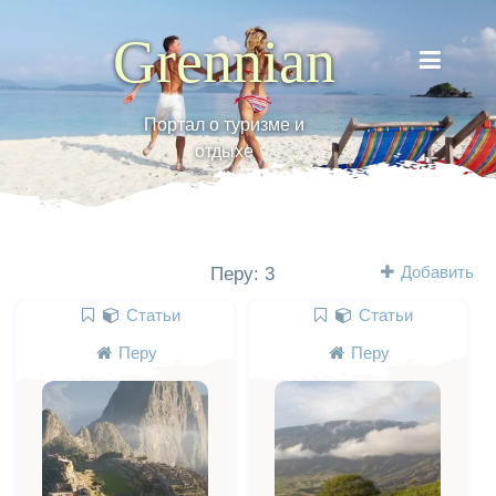
Grennian
Портал о туризме и
отдыхе
Добавить
Перу: 3
Статьи
Статьи
Перу
Перу