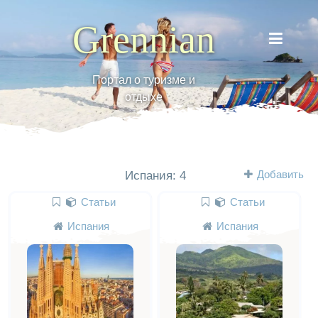
Grennian
Портал о туризме и
отдыхе
Добавить
Испания: 4
Статьи
Статьи
Испания
Испания