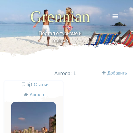
Grennian
Портал о туризме и
отдыхе
Добавить
Ангола: 1
Статьи
Ангола